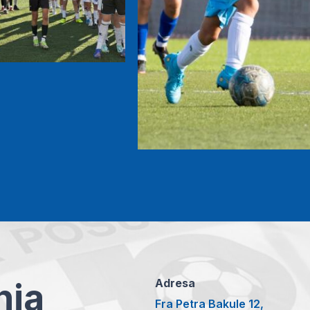
anja
Adresa
Fra Petra Bakule 12,