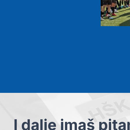
I dalje imaš pit