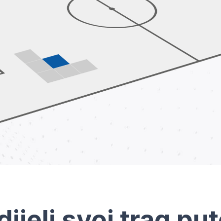
dijeli svoj trag pu