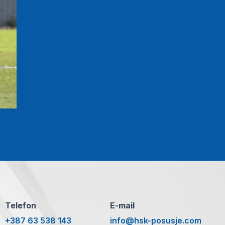
Telefon
E-mail
+387 63 538 143
info@hsk-posusje.com