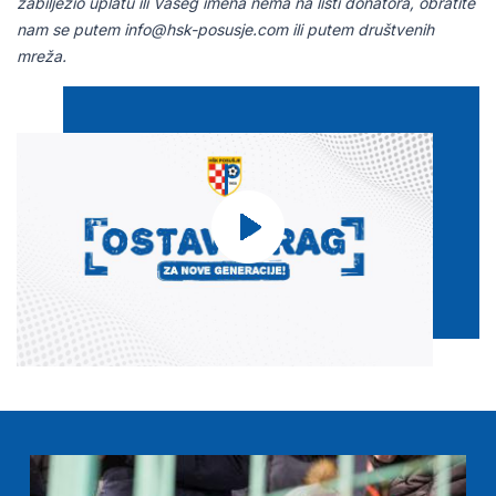
zabilježio uplatu ili Vašeg imena nema na listi donatora, obratite
nam se putem
info@hsk-posusje.com
ili putem društvenih
mreža.