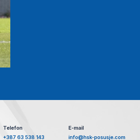
Telefon
E-mail
+387 63 538 143
info@hsk-posusje.com