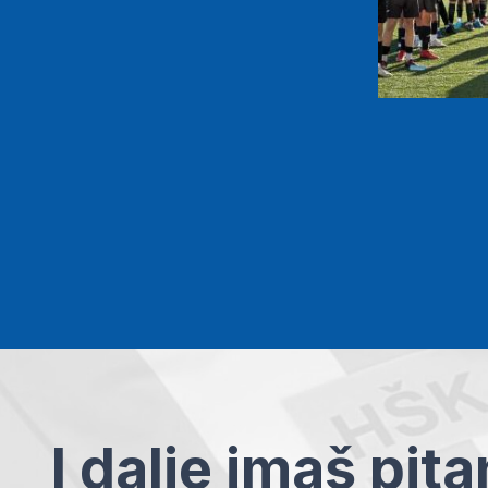
I dalje imaš pit