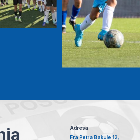
anja
Adresa
Fra Petra Bakule 12,