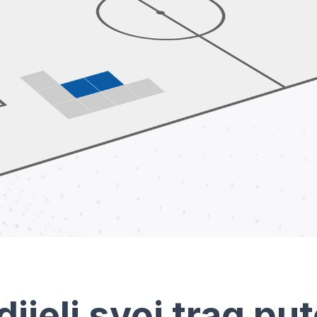
dijeli svoj trag pu