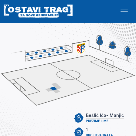
Skip to main content
Bešlić Ićo- Manjić
PREZIME I IME
1
BROJ KVADRATA