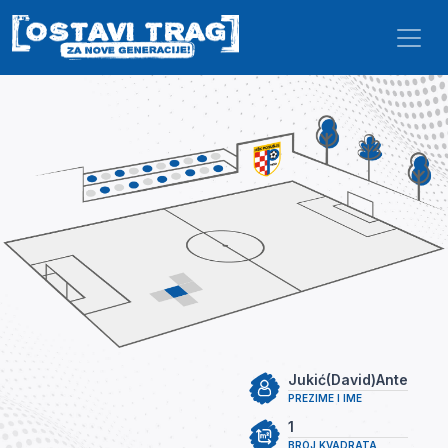
Skip to main content
Jukić(David)Ante
PREZIME I IME
1
BROJ KVADRATA