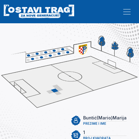
Skip to main content
Buntić(Mario)Marija
PREZIME I IME
1
BROJ KVADRATA