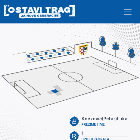
Skip to main content
Knezović(Petar)Luka
PREZIME I IME
1
BROJ KVADRATA