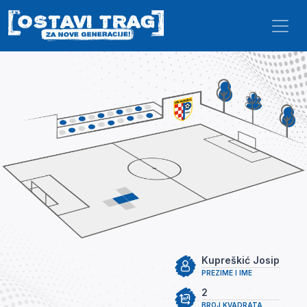
Skip to main content
Kupreškić Josip
PREZIME I IME
2
BROJ KVADRATA