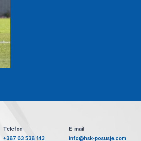
Telefon
E-mail
+387 63 538 143
info@hsk-posusje.com