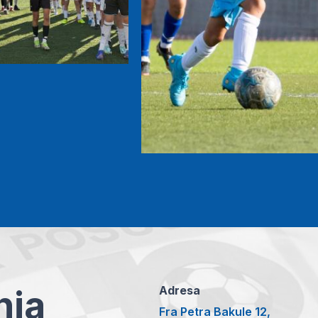
anja
Adresa
Fra Petra Bakule 12,