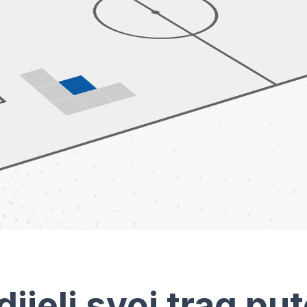
dijeli svoj trag pu