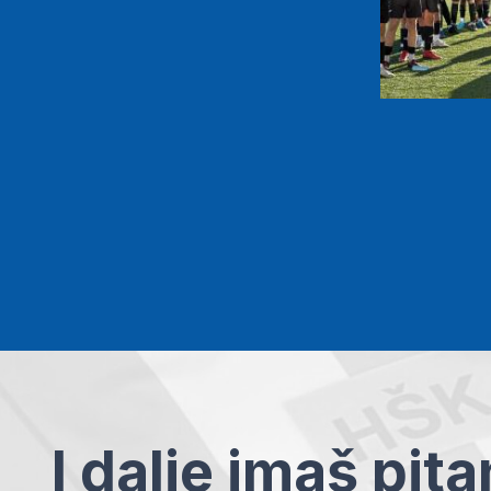
I dalje imaš pit