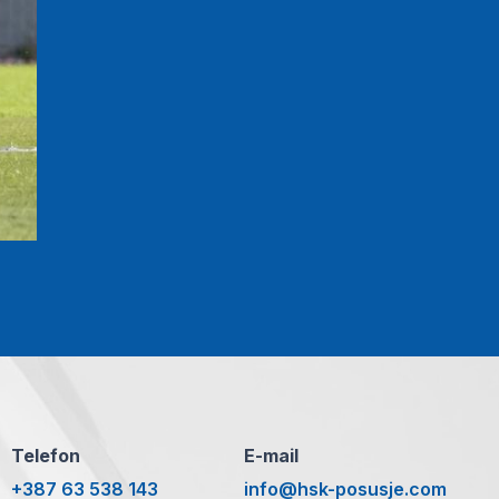
Telefon
E-mail
+387 63 538 143
info@hsk-posusje.com