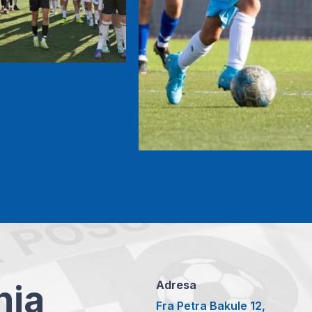
anja
Adresa
Fra Petra Bakule 12,