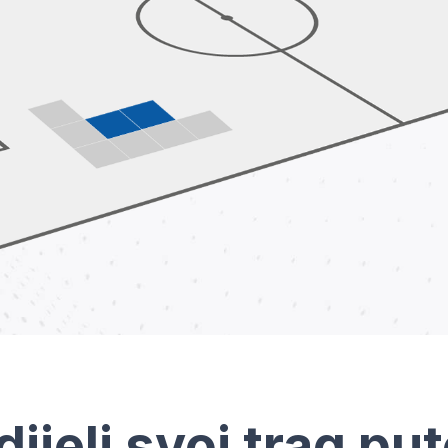
dijeli svoj trag pu