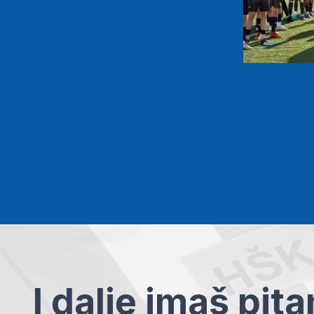
I dalje imaš pit