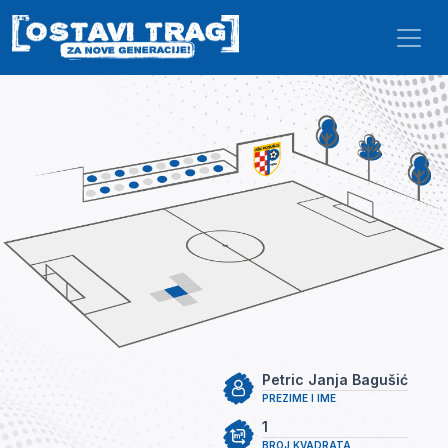
Skip to main content
Petric Janja Bagušić
PREZIME I IME
1
BROJ KVADRATA