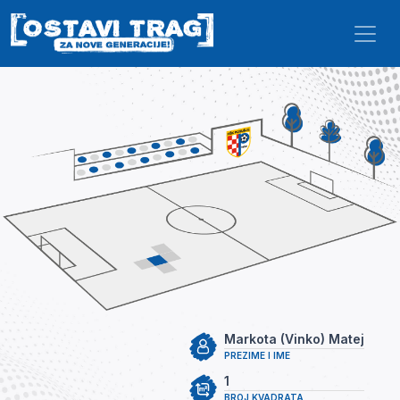
Skip to main content
Markota (Vinko) Matej
PREZIME I IME
1
BROJ KVADRATA