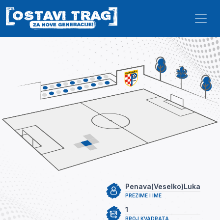
Skip to main content
Penava(Veselko)Luka
PREZIME I IME
1
BROJ KVADRATA