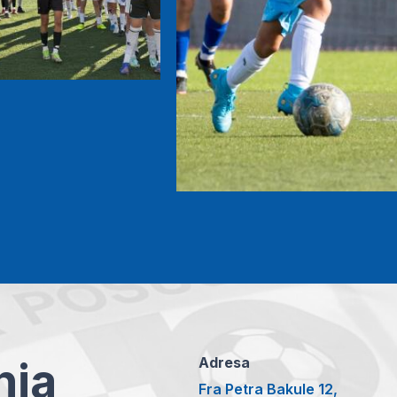
anja
Adresa
Fra Petra Bakule 12,