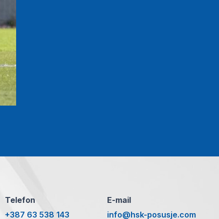
Telefon
E-mail
+387 63 538 143
info@hsk-posusje.com