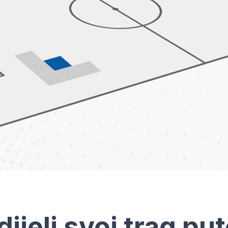
dijeli svoj trag pu