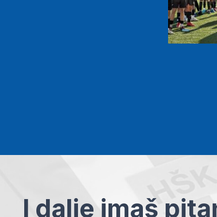
I dalje imaš pit