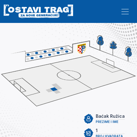
Skip to main content
Baćak Ružica
PREZIME I IME
1
BROJ KVADRATA