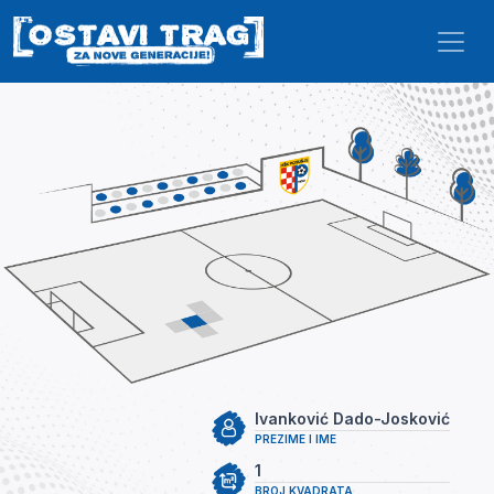
Skip to main content
Ivanković Dado-Josković
PREZIME I IME
1
BROJ KVADRATA