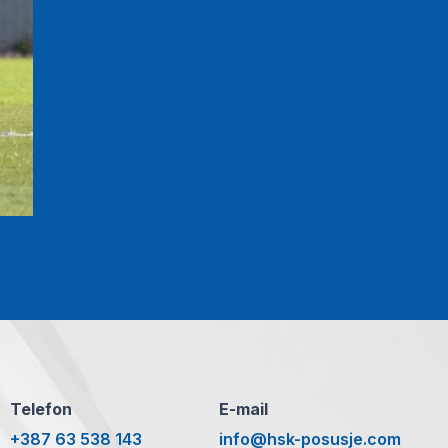
Telefon
E-mail
+387 63 538 143
info@hsk-posusje.com