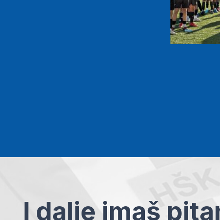
I dalje imaš pit