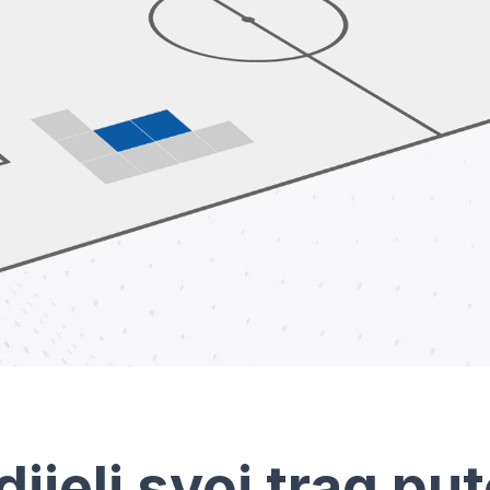
dijeli svoj trag pu