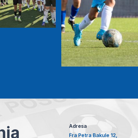
anja
Adresa
Fra Petra Bakule 12,