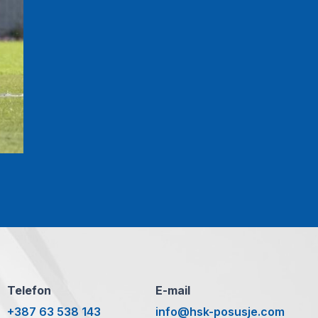
Telefon
E-mail
+387 63 538 143
info@hsk-posusje.com