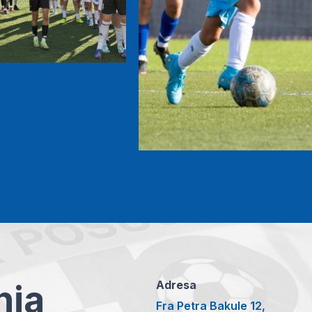
anja
Adresa
Fra Petra Bakule 12,