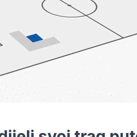
dijeli svoj trag pu