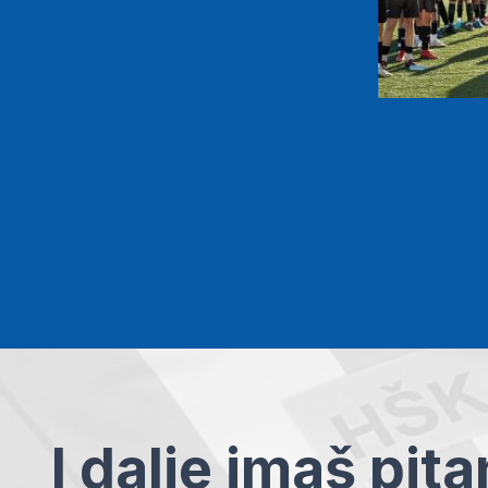
I dalje imaš pit