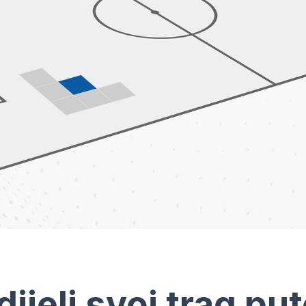
dijeli svoj trag pu