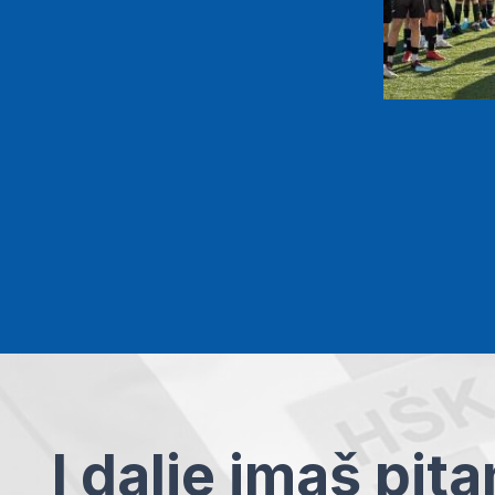
I dalje imaš pit