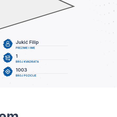
Jukić Filip
PREZIME I IME
1
BROJ KVADRATA
1003
BROJ POZICIJE
tem