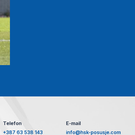
Telefon
E-mail
+387 63 538 143
info@hsk-posusje.com