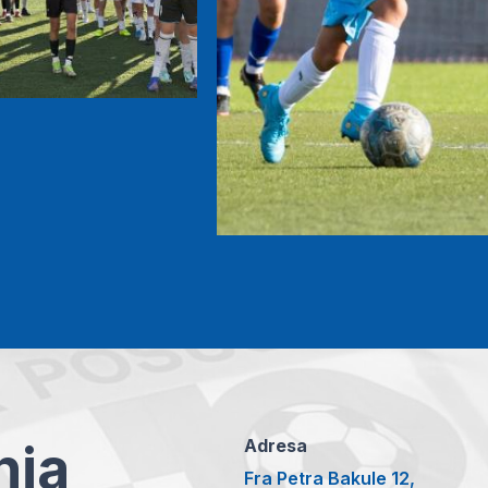
anja
Adresa
Fra Petra Bakule 12,