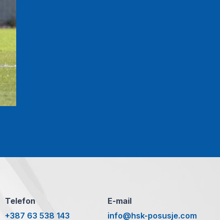
Telefon
E-mail
+387 63 538 143
info@hsk-posusje.com