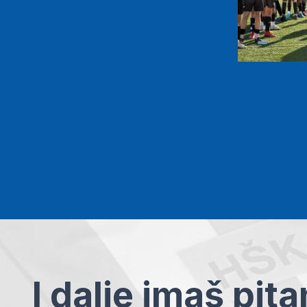
I dalje imaš pit