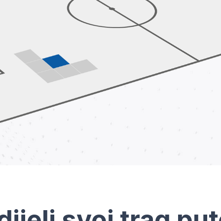
dijeli svoj trag pu