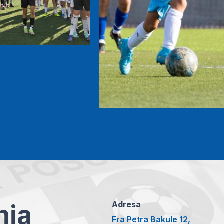
anja
Adresa
Fra Petra Bakule 12,