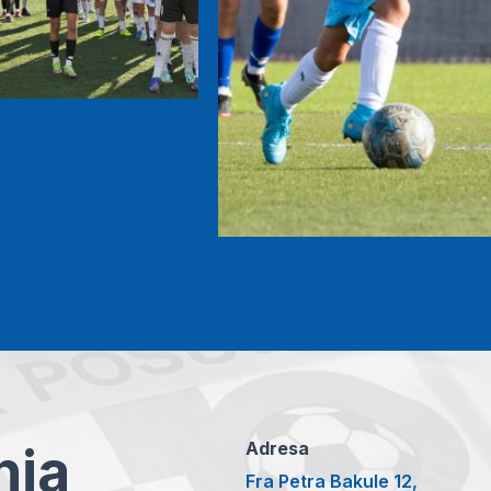
anja
Adresa
Fra Petra Bakule 12,