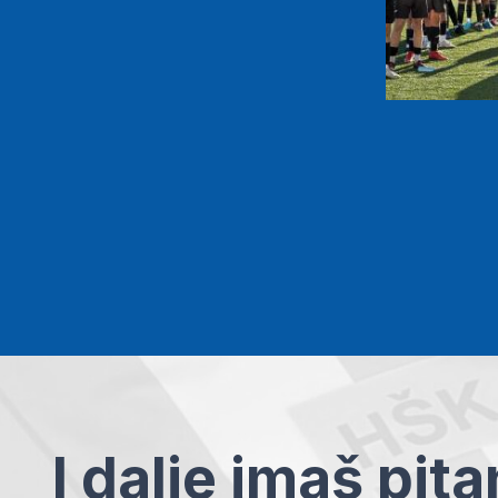
I dalje imaš pit