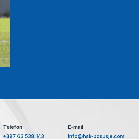
Telefon
E-mail
+387 63 538 143
info@hsk-posusje.com