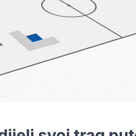
dijeli svoj trag pu