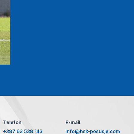
Telefon
E-mail
+387 63 538 143
info@hsk-posusje.com