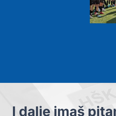
I dalje imaš pit