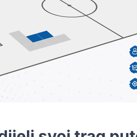
dijeli svoj trag pu