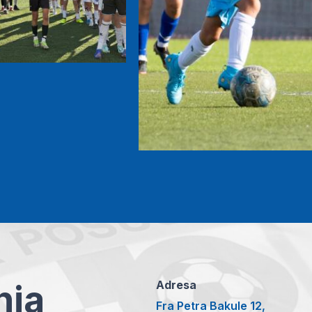
anja
Adresa
Fra Petra Bakule 12,