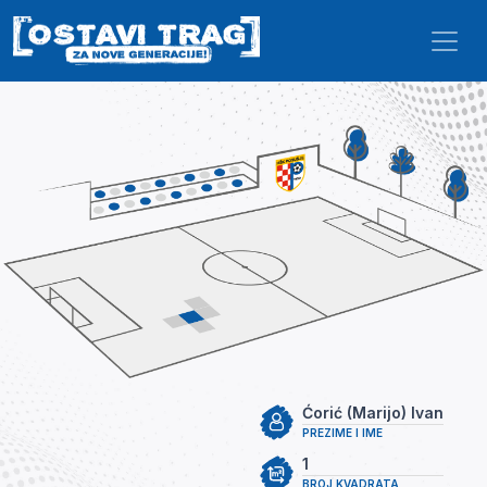
Skip to main content
Ćorić (Marijo) Ivan
PREZIME I IME
1
BROJ KVADRATA