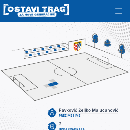
Skip to main content
Pavković Željko Malucanović
PREZIME I IME
2
BROJ KVADRATA