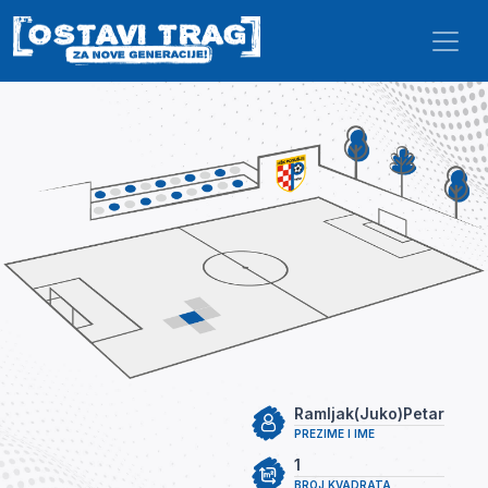
Skip to main content
Ramljak(Juko)Petar
PREZIME I IME
1
BROJ KVADRATA