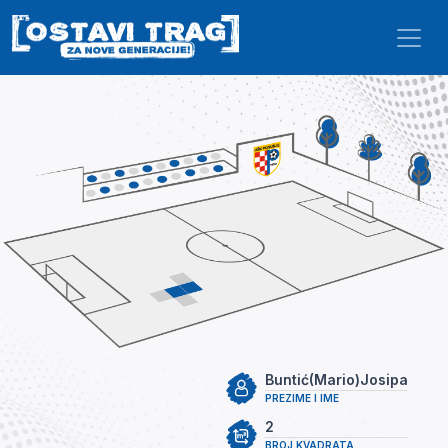
Skip to main content
Buntić(Mario)Josipa
PREZIME I IME
2
BROJ KVADRATA