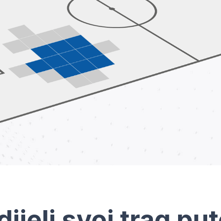
dijeli svoj trag pu