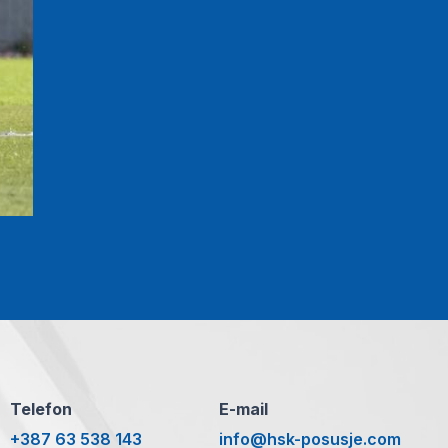
Telefon
E-mail
+387 63 538 143
info@hsk-posusje.com