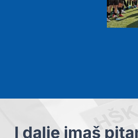
I dalje imaš pit