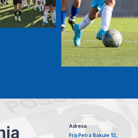
anja
Adresa
Fra Petra Bakule 12,