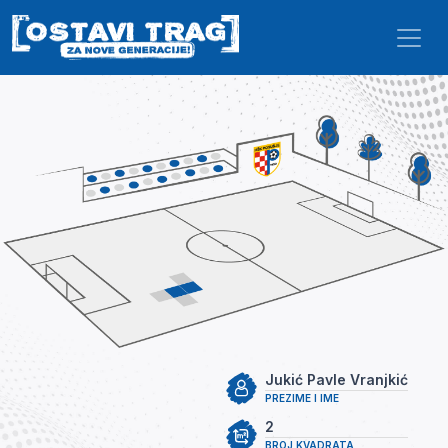
Skip to main content
Jukić Pavle Vranjkić
PREZIME I IME
2
BROJ KVADRATA