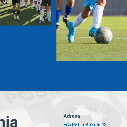
anja
Adresa
Fra Petra Bakule 12,