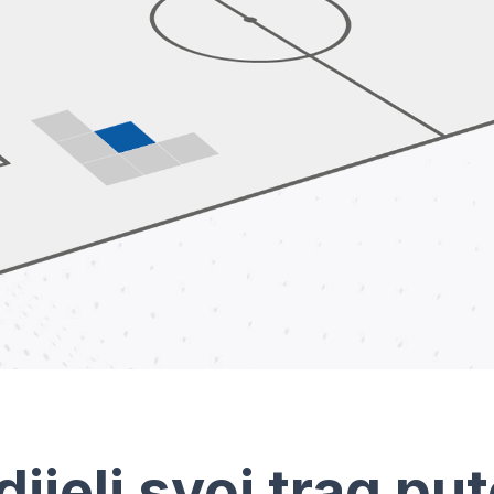
dijeli svoj trag pu