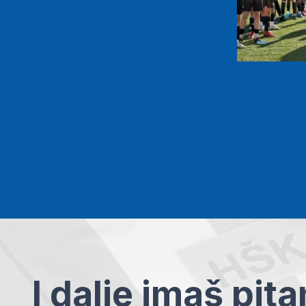
I dalje imaš pit