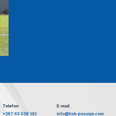
Telefon
E-mail
+387 63 538 143
info@hsk-posusje.com