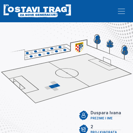
Skip to main content
Duspara Ivana
PREZIME I IME
2
BROJ KVADRATA