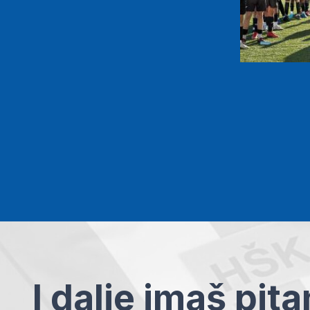
I dalje imaš pit