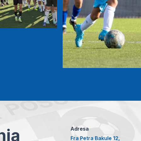
anja
Adresa
Fra Petra Bakule 12,