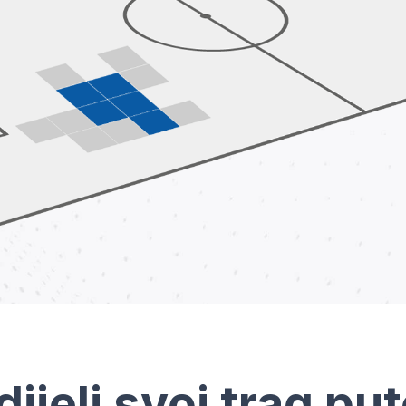
dijeli svoj trag pu