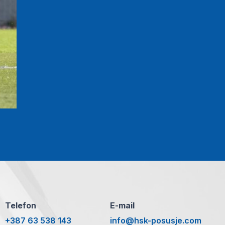
Telefon
E-mail
+387 63 538 143
info@hsk-posusje.com