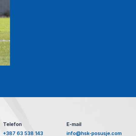
Telefon
E-mail
+387 63 538 143
info@hsk-posusje.com