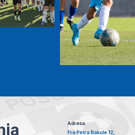
anja
Adresa
Fra Petra Bakule 12,