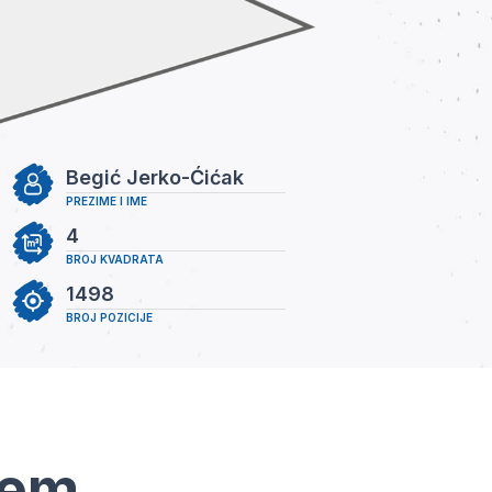
Begić Jerko-Ćićak
PREZIME I IME
4
BROJ KVADRATA
1498
BROJ POZICIJE
tem