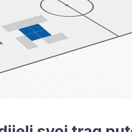
dijeli svoj trag pu