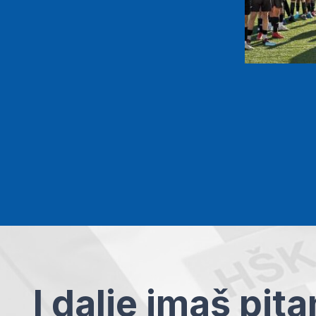
I dalje imaš pit