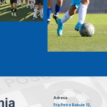
anja
Adresa
Fra Petra Bakule 12,