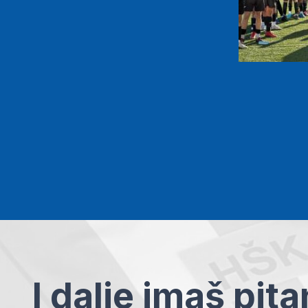
I dalje imaš pit