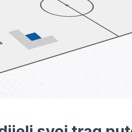
dijeli svoj trag pu