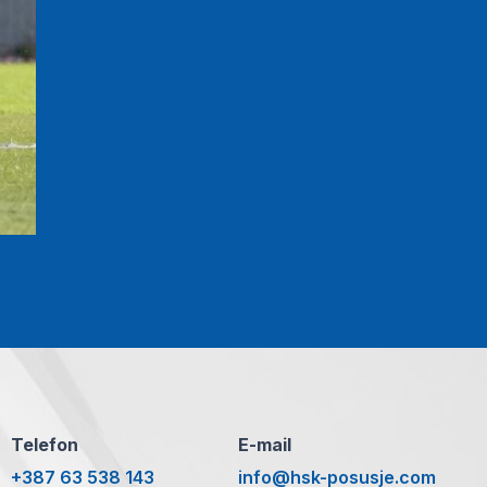
Telefon
E-mail
+387 63 538 143
info@hsk-posusje.com