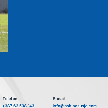
Telefon
E-mail
+387 63 538 143
info@hsk-posusje.com