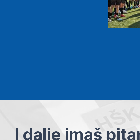
I dalje imaš pit