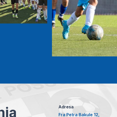
anja
Adresa
Fra Petra Bakule 12,