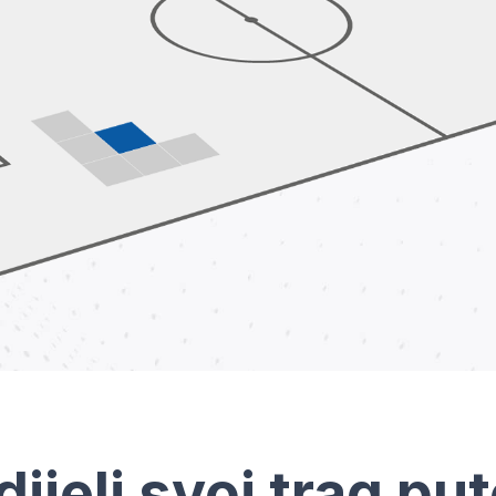
dijeli svoj trag pu