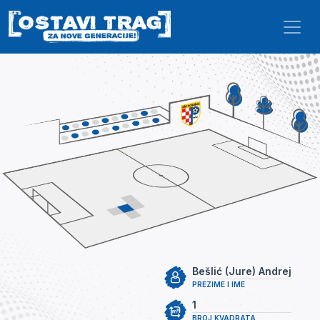
Skip to main content
Bešlić (Jure) Andrej
PREZIME I IME
1
BROJ KVADRATA