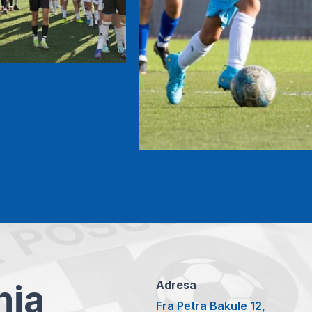
anja
Adresa
Fra Petra Bakule 12,