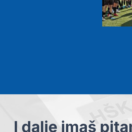
I dalje imaš pit