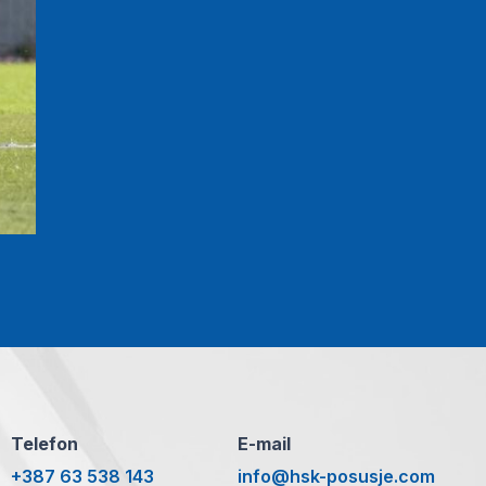
Telefon
E-mail
+387 63 538 143
info@hsk-posusje.com