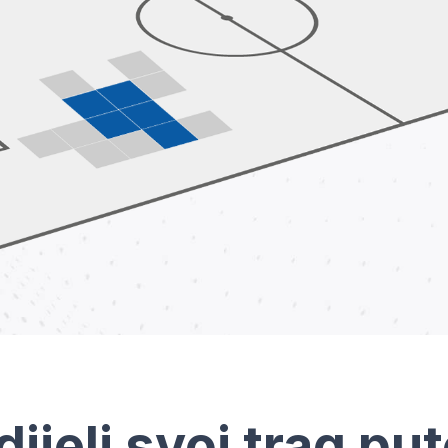
dijeli svoj trag pu