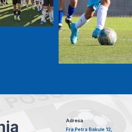
anja
Adresa
Fra Petra Bakule 12,