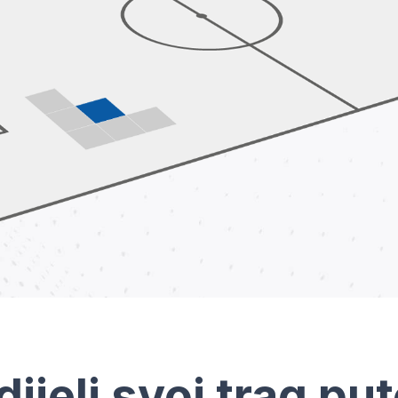
dijeli svoj trag pu