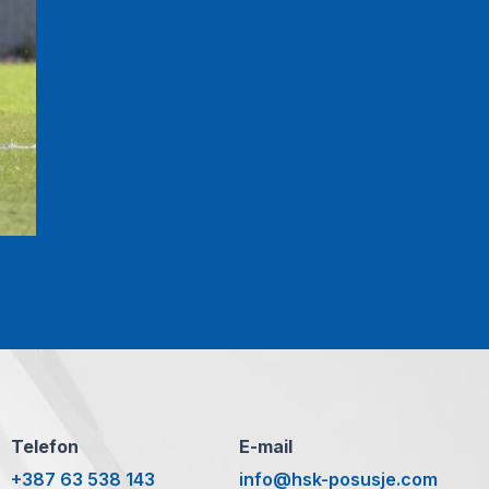
Telefon
E-mail
+387 63 538 143
info@hsk-posusje.com