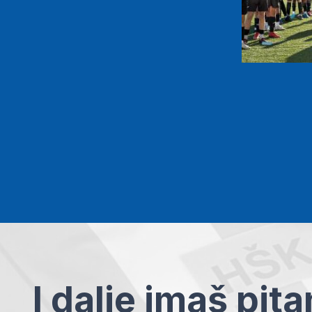
I dalje imaš pit