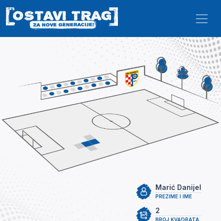
Skip to main content
Marić Danijel
PREZIME I IME
2
BROJ KVADRATA