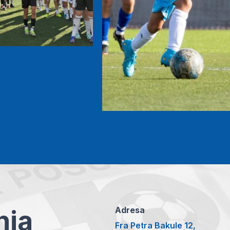
anja
Adresa
Fra Petra Bakule 12,