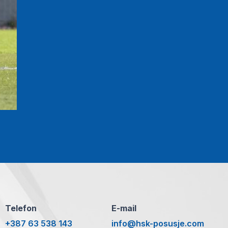
Telefon
E-mail
+387 63 538 143
info@hsk-posusje.com