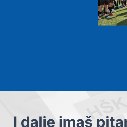
I dalje imaš pit