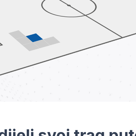
dijeli svoj trag pu