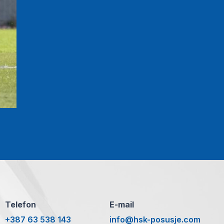
Telefon
E-mail
+387 63 538 143
info@hsk-posusje.com