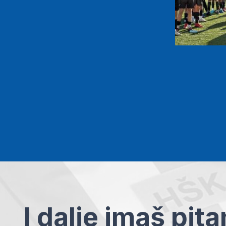
I dalje imaš pit