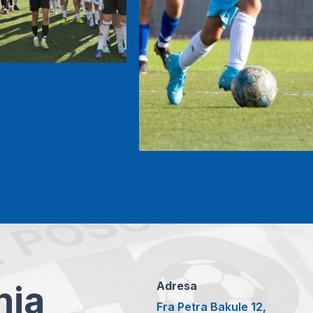
anja
Adresa
Fra Petra Bakule 12,