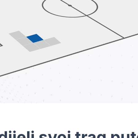
dijeli svoj trag pu