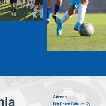
anja
Adresa
Fra Petra Bakule 12,