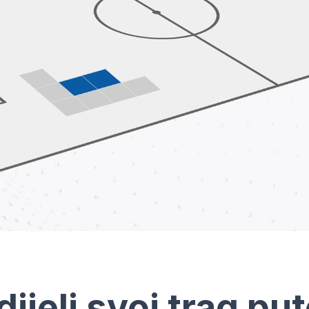
dijeli svoj trag pu