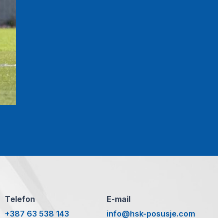
Telefon
E-mail
+387 63 538 143
info@hsk-posusje.com