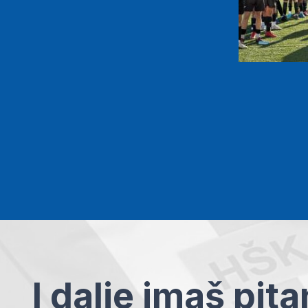
I dalje imaš pit