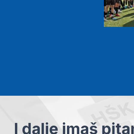
I dalje imaš pit