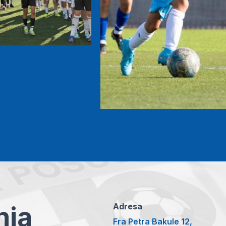
anja
Adresa
Fra Petra Bakule 12,