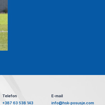
Telefon
E-mail
+387 63 538 143
info@hsk-posusje.com