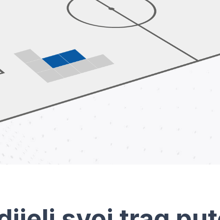
dijeli svoj trag pu