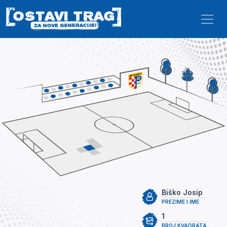
Skip to main content
Biško Josip
PREZIME I IME
1
BROJ KVADRATA