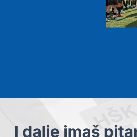
I dalje imaš pit