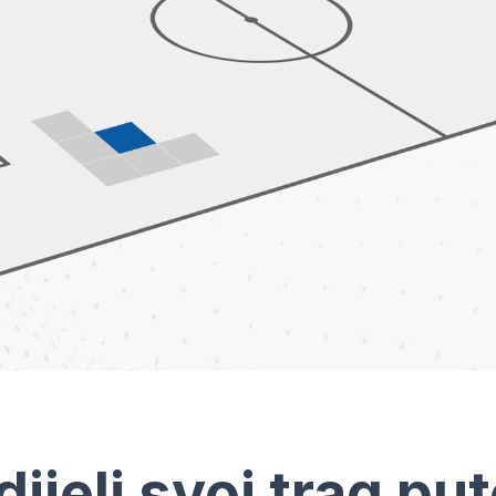
dijeli svoj trag pu