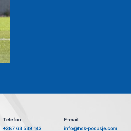
Telefon
E-mail
+387 63 538 143
info@hsk-posusje.com