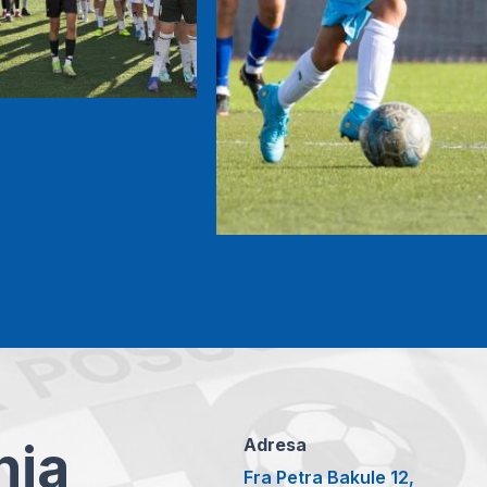
anja
Adresa
Fra Petra Bakule 12,