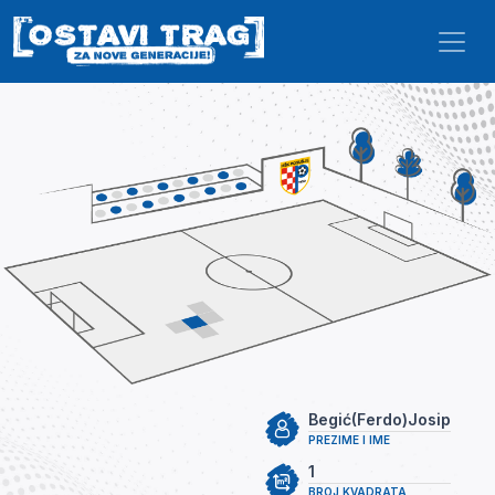
Skip to main content
Begić(Ferdo)Josip
PREZIME I IME
1
BROJ KVADRATA