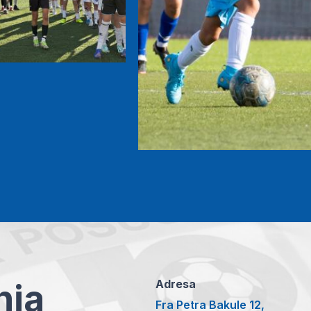
anja
Adresa
Fra Petra Bakule 12,