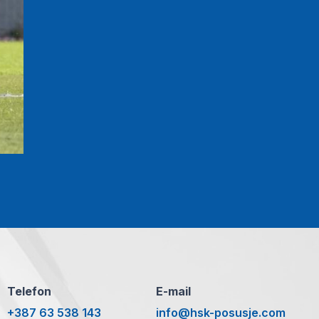
Telefon
E-mail
+387 63 538 143
info@hsk-posusje.com