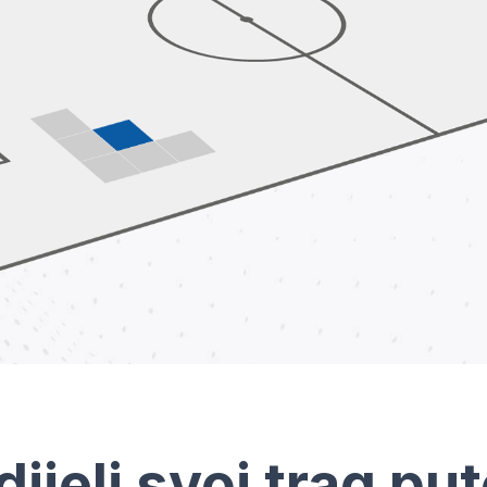
dijeli svoj trag pu