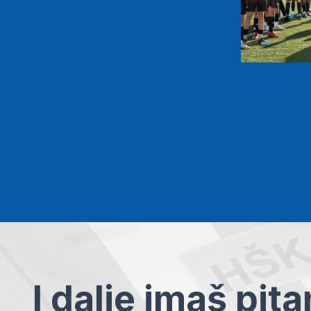
I dalje imaš pit