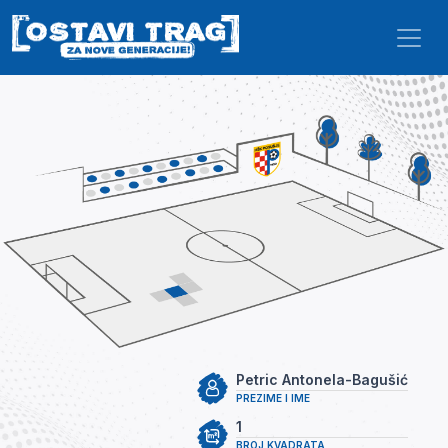
Skip to main content
Petric Antonela-Bagušić
PREZIME I IME
1
BROJ KVADRATA