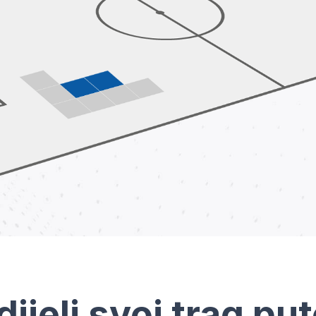
dijeli svoj trag pu