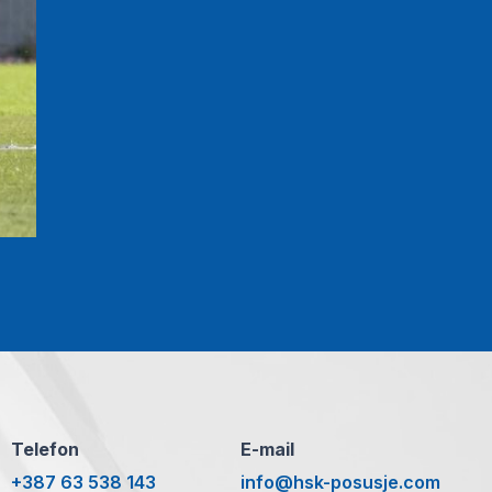
Telefon
E-mail
+387 63 538 143
info@hsk-posusje.com