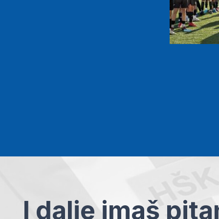
I dalje imaš pit