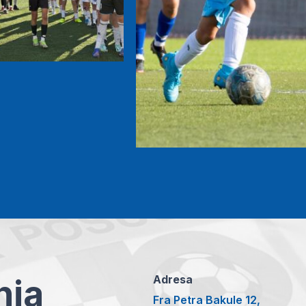
anja
Adresa
Fra Petra Bakule 12,