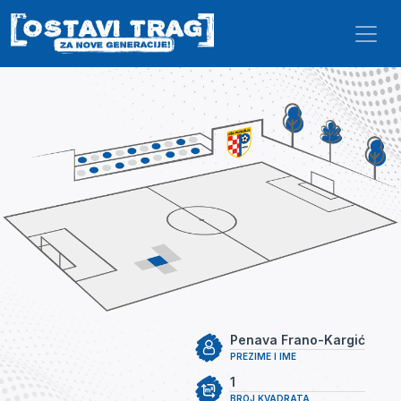
Skip to main content
Penava Frano-Kargić
PREZIME I IME
1
BROJ KVADRATA