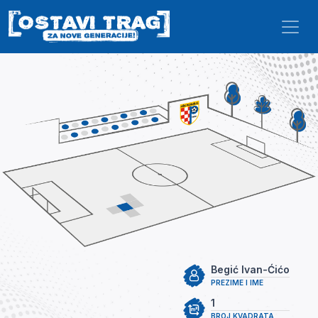
Skip to main content
Begić Ivan-Ćićo
PREZIME I IME
1
BROJ KVADRATA